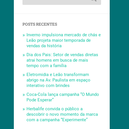
POSTS RECENTES
Inverno impulsiona mercado de chás e
Leão projeta maior temporada de
vendas da história
Dia dos Pais: Setor de vendas diretas
atrai homens em busca de mais
tempo com a família
Eletromidia e Leão transformam
abrigo na Av. Paulista em espaço
interativo com brindes
Coca-Cola lança campanha “O Mundo
Pode Esperar”
Herbalife convida o público a
descobrir o novo momento da marca
com a campanha “Experimente”