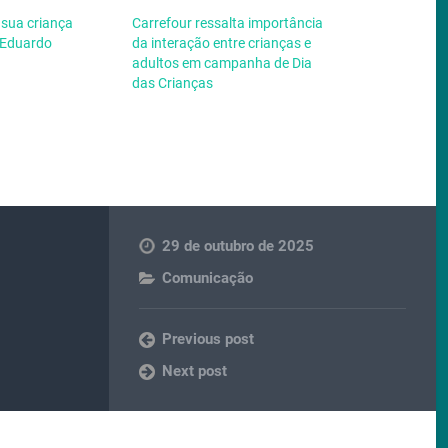
a sua criança
Carrefour ressalta importância
r Eduardo
da interação entre crianças e
adultos em campanha de Dia
das Crianças
29 de outubro de 2025
Comunicação
Previous post
Next post