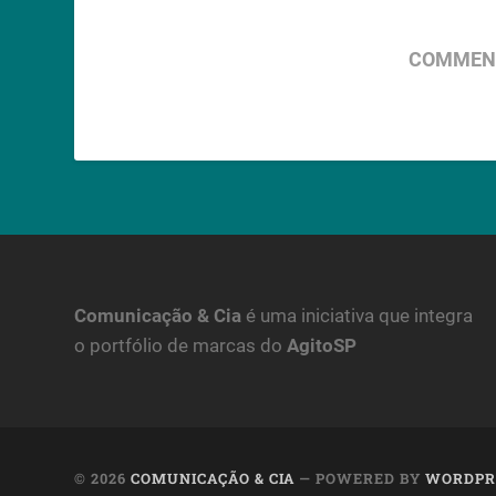
COMMENT
Comunicação & Cia
é uma iniciativa que integra
o portfólio de marcas do
AgitoSP
© 2026
COMUNICAÇÃO & CIA
— POWERED BY
WORDPR