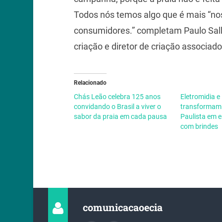
Todos nós temos algo que é mais “nos
consumidores.” completam Paulo Salle
criação e diretor de criação associado
Relacionado
Chás Leão celebra 125 anos
Eletromidia e
convidando o Brasil a viver o
transformam 
sabor da praia em cada pausa
Paulista em e
com brindes
comunicacaoecia