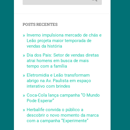
POSTS RECENTES
Inverno impulsiona mercado de chás e
Leão projeta maior temporada de
vendas da história
Dia dos Pais: Setor de vendas diretas
atrai homens em busca de mais
tempo com a família
Eletromidia e Leão transformam
abrigo na Av. Paulista em espaço
interativo com brindes
Coca-Cola lança campanha “O Mundo
Pode Esperar”
Herbalife convida o público a
descobrir o novo momento da marca
com a campanha “Experimente”