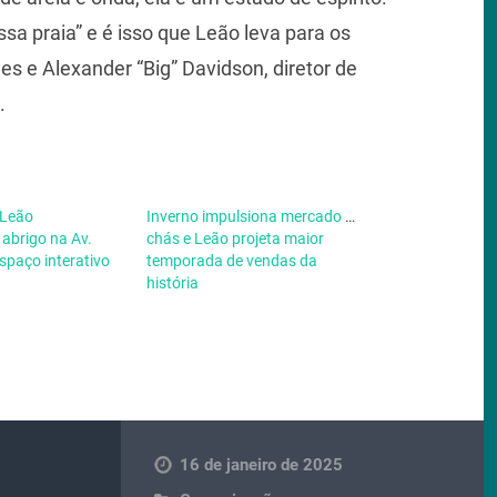
sa praia” e é isso que Leão leva para os
s e Alexander “Big” Davidson, diretor de
.
 Leão
Inverno impulsiona mercado de
abrigo na Av.
chás e Leão projeta maior
spaço interativo
temporada de vendas da
história
16 de janeiro de 2025