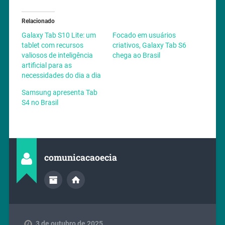
Relacionado
Galaxy Tab S10 Lite: um
Focado em usuários
tablet com recursos
criativos, Galaxy Tab S6
valiosos de inteligência
chega ao Brasil
artificial para as
necessidades do dia a dia
Samsung apresenta Tab
S4 no Brasil
comunicacaoecia
3 de outubro de 2025