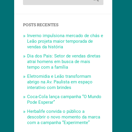
POSTS RECENTES
Inverno impulsiona mercado de chás e
Leão projeta maior temporada de
vendas da história
Dia dos Pais: Setor de vendas diretas
atrai homens em busca de mais
tempo com a família
Eletromidia e Leão transformam
abrigo na Av. Paulista em espaço
interativo com brindes
Coca-Cola lança campanha “O Mundo
Pode Esperar”
Herbalife convida o público a
descobrir o novo momento da marca
com a campanha “Experimente”