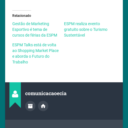
Relacionado
Gestão de Marketing
ESPM realiza evento
Esportivo é tema de
gratuito sobre o Turismo
cursos de férias da ESPM
Sustentável
ESPM Talks está de volta
ao Shopping Market Place
e aborda o Futuro do
Trabalho
comunicacaoecia