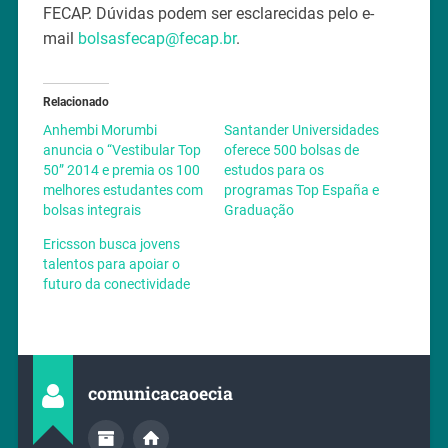
FECAP. Dúvidas podem ser esclarecidas pelo e-
mail
bolsasfecap@fecap.br
.
Relacionado
Anhembi Morumbi
Santander Universidades
anuncia o “Vestibular Top
oferece 500 bolsas de
50” 2014 e premia os 100
estudos para os
melhores estudantes com
programas Top España e
bolsas integrais
Graduação
Ericsson busca jovens
talentos para apoiar o
futuro da conectividade
comunicacaoecia