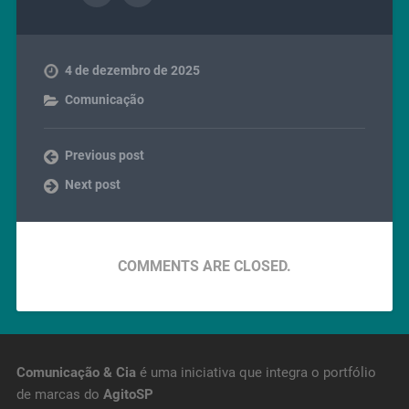
4 de dezembro de 2025
Comunicação
Previous post
Next post
COMMENTS ARE CLOSED.
Comunicação & Cia
é uma iniciativa que integra o portfólio
de marcas do
AgitoSP