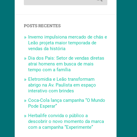
POSTS RECENTES
Inverno impulsiona mercado de chás e
Leão projeta maior temporada de
vendas da história
Dia dos Pais: Setor de vendas diretas
atrai homens em busca de mais
tempo com a família
Eletromidia e Leão transformam
abrigo na Av. Paulista em espaço
interativo com brindes
Coca-Cola lança campanha “O Mundo
Pode Esperar”
Herbalife convida o público a
descobrir o novo momento da marca
com a campanha “Experimente”