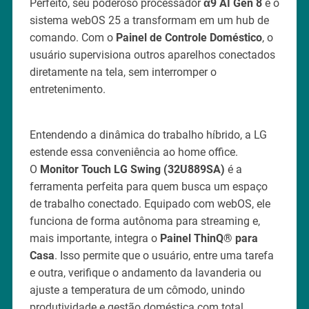
Perfeito, seu poderoso processador
α9 AI Gen 8
e o
sistema webOS 25 a transformam em um hub de
comando. Com o
Painel de Controle Doméstico
, o
usuário supervisiona outros aparelhos conectados
diretamente na tela, sem interromper o
entretenimento.
Entendendo a dinâmica do trabalho híbrido, a LG
estende essa conveniência ao home office.
O
Monitor Touch LG
Swing (32U889SA)
é a
ferramenta perfeita para quem busca um espaço
de trabalho conectado. Equipado com webOS, ele
funciona de forma autônoma para streaming e,
mais importante, integra o
Painel ThinQ® para
Casa
. Isso permite que o usuário, entre uma tarefa
e outra, verifique o andamento da lavanderia ou
ajuste a temperatura de um cômodo, unindo
produtividade e gestão doméstica com total