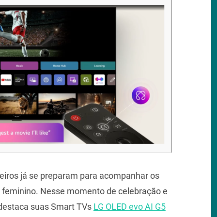
ileiros já se preparam para acompanhar os
l feminino. Nesse momento de celebração e
G destaca suas Smart TVs
LG OLED evo AI G5