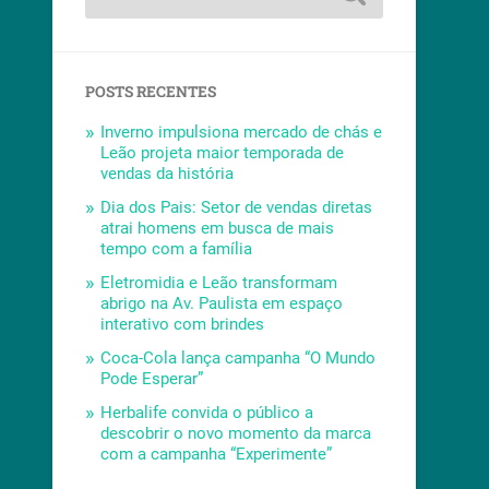
POSTS RECENTES
Inverno impulsiona mercado de chás e
Leão projeta maior temporada de
vendas da história
Dia dos Pais: Setor de vendas diretas
atrai homens em busca de mais
tempo com a família
Eletromidia e Leão transformam
abrigo na Av. Paulista em espaço
interativo com brindes
Coca-Cola lança campanha “O Mundo
Pode Esperar”
Herbalife convida o público a
descobrir o novo momento da marca
com a campanha “Experimente”