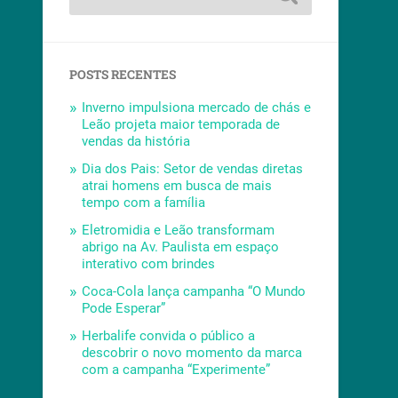
POSTS RECENTES
Inverno impulsiona mercado de chás e
Leão projeta maior temporada de
vendas da história
Dia dos Pais: Setor de vendas diretas
atrai homens em busca de mais
tempo com a família
Eletromidia e Leão transformam
abrigo na Av. Paulista em espaço
interativo com brindes
Coca-Cola lança campanha “O Mundo
Pode Esperar”
Herbalife convida o público a
descobrir o novo momento da marca
com a campanha “Experimente”