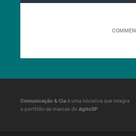
COMMENT
Comunicação & Cia
é uma iniciativa que integra
o portfólio de marcas do
AgitoSP