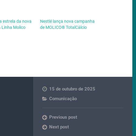
 a estrela da nova
Nestlé lança nova campanha
 Linha Molico
de MOLICO® TotalCálcio
15 de outubro de 2025
Comunicação
Previous post
Next post