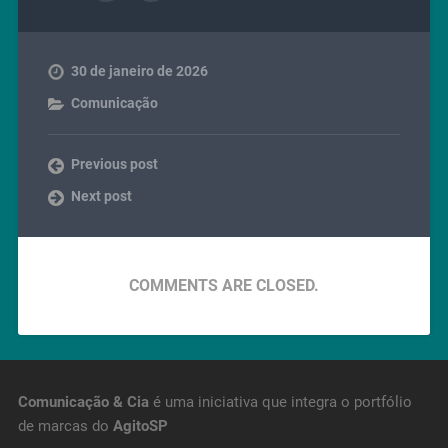
30 de janeiro de 2026
Comunicação
Previous post
Next post
COMMENTS ARE CLOSED.
Comunicação & Cia
é uma iniciativa que integra o portfólio
de marcas do
AgitoSP