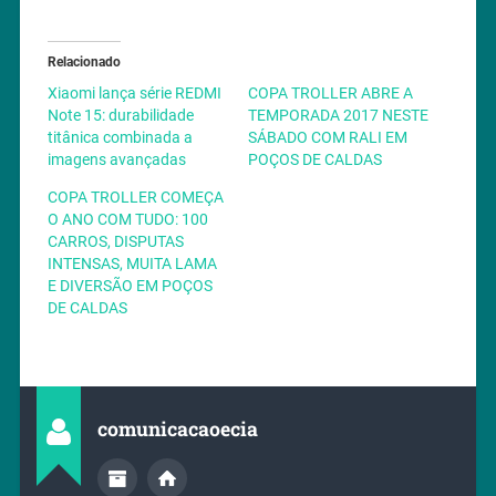
Relacionado
Xiaomi lança série REDMI
COPA TROLLER ABRE A
Note 15: durabilidade
TEMPORADA 2017 NESTE
titânica combinada a
SÁBADO COM RALI EM
imagens avançadas
POÇOS DE CALDAS
COPA TROLLER COMEÇA
O ANO COM TUDO: 100
CARROS, DISPUTAS
INTENSAS, MUITA LAMA
E DIVERSÃO EM POÇOS
DE CALDAS
comunicacaoecia