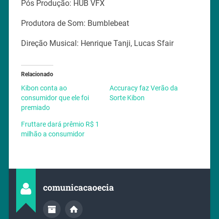
Pós Produção: HUB VFX
Produtora de Som: Bumblebeat
Direção Musical: Henrique Tanji, Lucas Sfair
Relacionado
Kibon conta ao
Accuracy faz Verão da
consumidor que ele foi
Sorte Kibon
premiado
Fruttare dará prêmio R$ 1
milhão a consumidor
comunicacaoecia