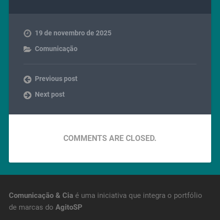
19 de novembro de 2025
Comunicação
Previous post
Next post
COMMENTS ARE CLOSED.
Comunicação & Cia
é uma iniciativa que integra o portfólio
de marcas do
AgitoSP