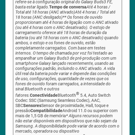
refere-se à configuração original do Galaxy Buds3 FE,
basta estar ligado.
Tempo de conversa
Até 4 horas /
Total até 18 horas (ANC ativado)
Até 4 horas / Total até
18 horas (ANC desligado)*
* Os fones de ouvido
proporcionam até 4 horas de ligação com o ANC ativado
(ou até 4 horas com o ANC desativado). O estojo de
carregamento oferece até 18 horas de duração da
bateria (ou até 18 horas com o ANC desativado) quando
ambos, o estojo e os fones de ouvido, estão
completamente carregados. Com base em testes
internos. O tempo de chamada por voz foi testado ao
emparelhar um Galaxy Buds3 de pré-produção com um
smartphone Galaxy lançado recentemente, usando as
configurações padrão, incluindo o ANC ativado. A vida
útil real da bateria pode variar e depende das condições
de uso, configurações, quantidade de vezes que os
fones de ouvido foram carregados, a intensidade do
sinal Bluetooth e outros
®
fatores.
Conectividade
Bluetooth
5.4, Auto Switch
Codec: SSC (Samsung Seamless Codec), AAC,
SBC
Sensores
Sensor de proximidade, Hall, toque e
pressão
Compatibilidade
Android 11.0 ou superior com
mais de 1,5 GB de memória
* Alguns recursos podem
não estar disponíveis em dispositivos que não sejam da
Samsung. A disponibilidade pode variar de acordo com o
mercado, operadora ou dispositivo