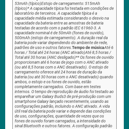
53mAh (típico)
Estojo de carregamento: 515mAh
(típico)
* A capacidade típica foi testada em condições de
laboratório de terceiros. A capacidade típica é a
capacidade média estimada considerando o desvio na
capacidade da bateria entre as amostras de bateria
testadas de acordo com o padrão IEC 61960-3. A
capacidade nominal é de 50mAh (fones de ouvido),
500mAh (estojo de carregamento). A duração real da
bateria pode variar dependendo do ambiente de rede,
padrões de uso e outros fatores.
Tempo de música
Até 6
horas / Total até 24 horas (ANC ativado)
Até 8,5 horas /
Total até 30 horas (ANC desligado)*
* Os fones de ouvido
proporcionam até 6 horas de jogo com o ANC ativado
(ou até 8,5 horas com o ANC desativado). O estojo de
carregamento oferece até 24 horas de duração da
bateria (ou até 30 horas com o ANC desativado) quando
ambos, o estojo e os fones de ouvido, estão
completamente carregados. Com base em testes
internos. O tempo de reprodução de áudio foi testado ao
emparelhar um Galaxy Buds3 de pré-produção com um
smartphone Galaxy lançado recentemente, usando as
configurações padrão, incluindo o ANC ativado. A vida
útil real da bateria pode variar e depende das condições
de uso, configurações, quantidade de vezes que os
fones de ouvido foram carregados, a intensidade do
sinal Bluetooth e outros fatores. A configuração padrão