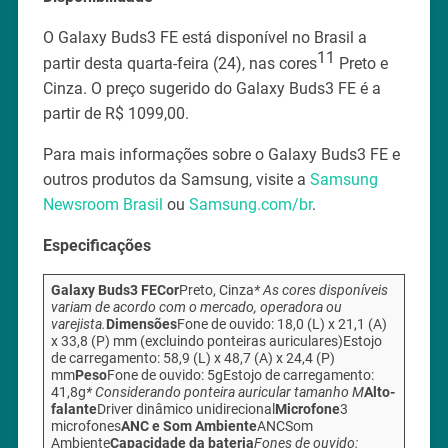
O Galaxy Buds3 FE está disponível no Brasil a
11
partir desta quarta-feira (24), nas cores
Preto e
Cinza. O preço sugerido do Galaxy Buds3 FE é a
partir de R$ 1099,00.
Para mais informações sobre o Galaxy Buds3 FE e
outros produtos da Samsung, visite a
Samsung
Newsroom Brasil
ou
Samsung.com/br
.
Especificações
Galaxy Buds3 FE
Cor
Preto, Cinza
* As cores disponíveis
variam de acordo com o mercado, operadora ou
varejista.
Dimensões
Fone de ouvido: 18,0 (L) x 21,1 (A)
x 33,8 (P) mm (excluindo ponteiras auriculares)Estojo
de carregamento: 58,9 (L) x 48,7 (A) x 24,4 (P)
mm
Peso
Fone de ouvido: 5gEstojo de carregamento:
41,8g
* Considerando ponteira auricular tamanho M
Alto-
falante
Driver dinâmico unidirecional
Microfone
3
microfones
ANC e Som Ambiente
ANCSom
Ambiente
Capacidade da bateria
Fones de ouvido: