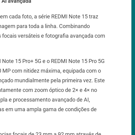
 AI avançada
 em cada foto, a série REDMI Note 15 traz
magem para toda a linha. Combinando
s focais versáteis e fotografia avançada com
I Note 15 Pro+ 5G e o REDMI Note 15 Pro 5G
 MP com nitidez máxima, equipada com o
çado mundialmente pela primeira vez. Este
untamente com zoom óptico de 2× e 4× no
ripla e processamento avançado de AI,
stas em uma ampla gama de condições de
ncias focais de 23 mm a 92 mm através de