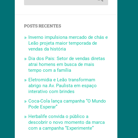
POSTS RECENTES
Inverno impulsiona mercado de chás e
Leão projeta maior temporada de
vendas da história
Dia dos Pais: Setor de vendas diretas
atrai homens em busca de mais
tempo com a família
Eletromidia e Leão transformam
abrigo na Av. Paulista em espaço
interativo com brindes
Coca-Cola lança campanha “O Mundo
Pode Esperar”
Herbalife convida o público a
descobrir o novo momento da marca
com a campanha “Experimente”