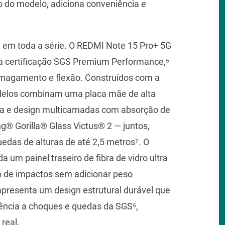
 do modelo, adiciona conveniência e
da em toda a série. O REDMI Note 15 Pro+ 5G
a certificação SGS Premium Performance,⁵
esmagamento e flexão. Construídos com a
delos combinam uma placa mãe de alta
çada e design multicamadas com absorção de
® Gorilla® Glass Victus® 2 — juntos,
uedas de alturas de até 2,5 metros⁷. O
 um painel traseiro de fibra de vidro ultra
o de impactos sem adicionar peso
apresenta um design estrutural durável que
tência a choques e quedas da SGS⁶,
real.