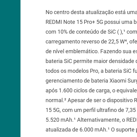
No centro desta atualização está uma
REDMI Note 15 Pro+ 5G possui uma bat
com 10% de conteúdo de SiC ( ),¹ c
carregamento reverso de 22,5 W⁴, of
de nível emblemático. Fazendo sua es
bateria SiC permite maior densidad
todos os modelos Pro, a bateria SiC 
gerenciamento de bateria Xiaomi Su
após 1.600 ciclos de carga, o equiva
normal.² Apesar de ser o dispositivo
15 5G, com um perfil ultrafino de 7,3
5.520 mAh.¹ Alternativamente, o RED
atualizada de 6.000 mAh.¹ O suporte 