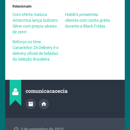
Relacionado
Com oferta maluca
Habib’s presenteia
Antarctica lança Subzero
clientes com conta grátis
Silver com preços abaixo
durante a Black Friday
de zero!
Reforço no time
Canarinho! Zé Delivery é o
delivery oficial de bebidas
da Seleção Brasileira
comunicacaoecia
3 de novembro de 2025