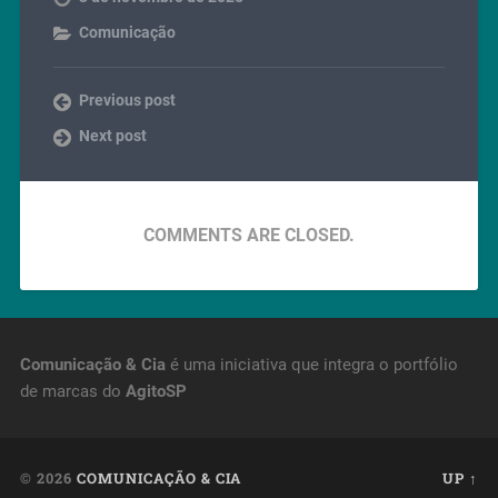
Comunicação
Previous post
Next post
COMMENTS ARE CLOSED.
Comunicação & Cia
é uma iniciativa que integra o portfólio
de marcas do
AgitoSP
© 2026
COMUNICAÇÃO & CIA
UP ↑