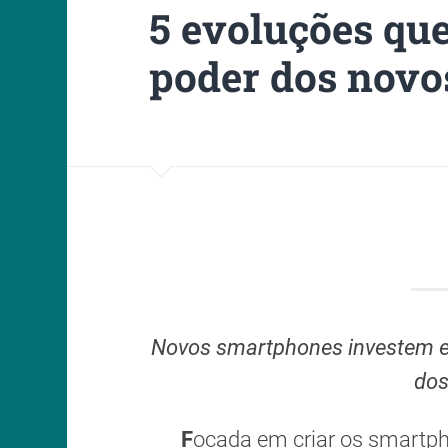
5 evoluções q
poder dos novo
Novos smartphones investem em
dos
F
ocada em criar os smartp