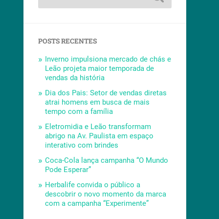
POSTS RECENTES
Inverno impulsiona mercado de chás e
Leão projeta maior temporada de
vendas da história
Dia dos Pais: Setor de vendas diretas
atrai homens em busca de mais
tempo com a família
Eletromidia e Leão transformam
abrigo na Av. Paulista em espaço
interativo com brindes
Coca-Cola lança campanha “O Mundo
Pode Esperar”
Herbalife convida o público a
descobrir o novo momento da marca
com a campanha “Experimente”