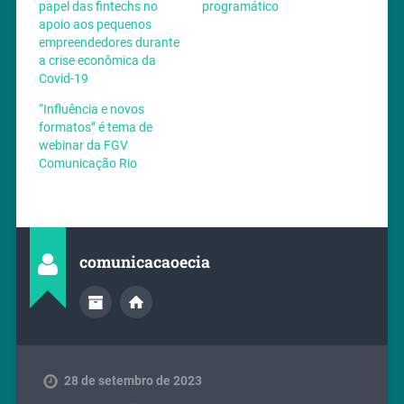
papel das fintechs no
programático
apoio aos pequenos
empreendedores durante
a crise econômica da
Covid-19
“Influência e novos
formatos” é tema de
webinar da FGV
Comunicação Rio
comunicacaoecia
28 de setembro de 2023