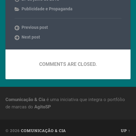
Publicidade e Propaganda
Previous post
Next post
COMMENTS ARE CLOSED.
Comunicação & Cia
é uma iniciativa que integra o portfólio
de marcas do
AgitoSP
© 2026
COMUNICAÇÃO & CIA
UP ↑