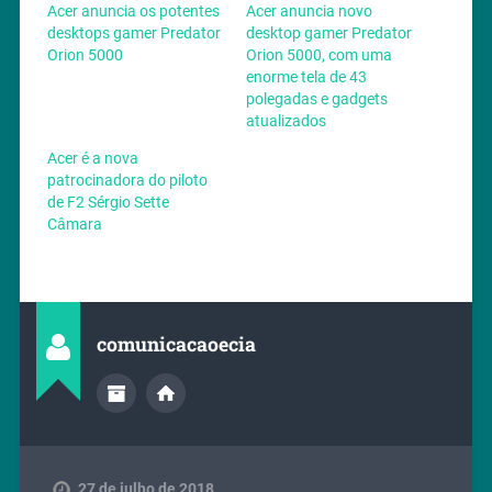
Acer anuncia os potentes
Acer anuncia novo
desktops gamer Predator
desktop gamer Predator
Orion 5000
Orion 5000, com uma
enorme tela de 43
polegadas e gadgets
atualizados
Acer é a nova
patrocinadora do piloto
de F2 Sérgio Sette
Câmara
comunicacaoecia
27 de julho de 2018