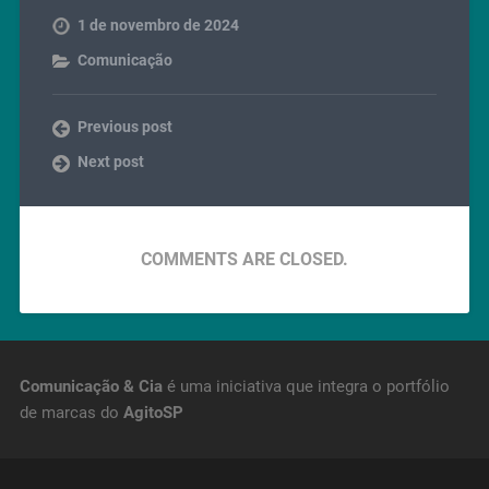
1 de novembro de 2024
Comunicação
Previous post
Next post
COMMENTS ARE CLOSED.
Comunicação & Cia
é uma iniciativa que integra o portfólio
de marcas do
AgitoSP