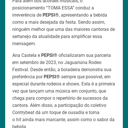
Para além dos acordes musicais, o
posicionamento “TOMA ESSA” conduz a
irreverência de
PEPSI
®
, apresentando a bebida
como a mais desejada da festa. Sendo assim,
ninguém melhor que uma das maiores cantoras de
sertanejo da atualidade para amplificar essa
mensagem.
Ana Castela e
PEPSI
®
oficializaram sua parceria
em setembro de 2023, no Jaguariúna Rodeo
Festival. Desde então, a boiadeira demonstra sua
preferência por
PEPSI
®
sempre que possível, em
especial durante rodeios e shows. Esta é a primeira
vez que lançam uma música em conjunto, que
chega para compor o repertório de sucessos da
cantora. Além disso, a participação do coletivo
Contrybeat dá um toque de ousadia e torna
o
hit
ainda mais marcante, assim como o sabor da
bebida.