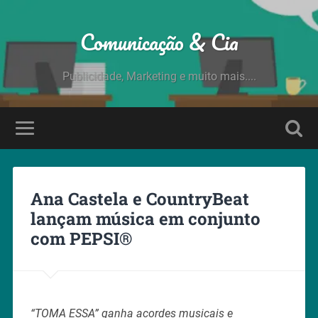
Comunicação & Cia
Publicidade, Marketing e muito mais....
Ana Castela e CountryBeat
lançam música em conjunto
com PEPSI®
“TOMA ESSA” ganha acordes musicais e