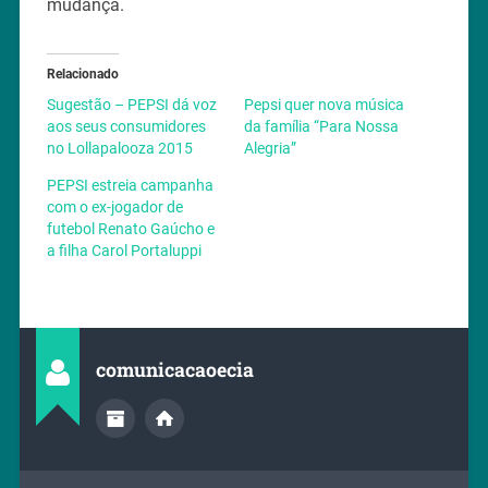
mudança.
Relacionado
Sugestão – PEPSI dá voz
Pepsi quer nova música
aos seus consumidores
da família “Para Nossa
no Lollapalooza 2015
Alegria”
PEPSI estreia campanha
com o ex-jogador de
futebol Renato Gaúcho e
a filha Carol Portaluppi
comunicacaoecia