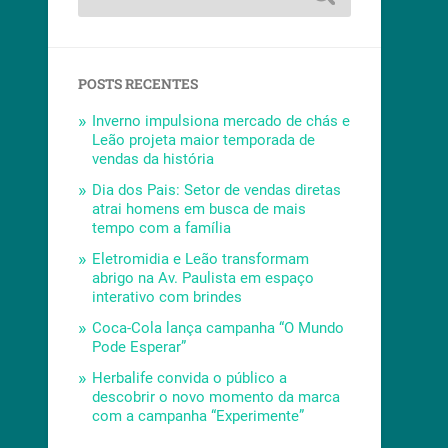
POSTS RECENTES
Inverno impulsiona mercado de chás e
Leão projeta maior temporada de
vendas da história
Dia dos Pais: Setor de vendas diretas
atrai homens em busca de mais
tempo com a família
Eletromidia e Leão transformam
abrigo na Av. Paulista em espaço
interativo com brindes
Coca-Cola lança campanha “O Mundo
Pode Esperar”
Herbalife convida o público a
descobrir o novo momento da marca
com a campanha “Experimente”