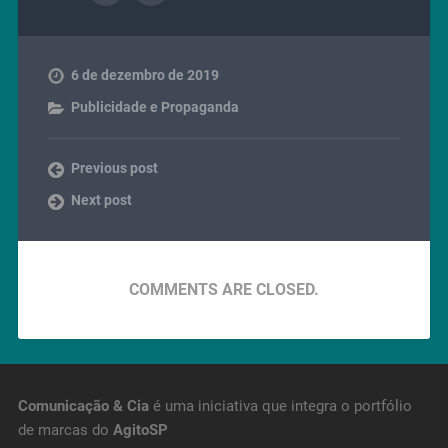
6 de dezembro de 2019
Publicidade e Propaganda
Previous post
Next post
COMMENTS ARE CLOSED.
Comunicação & Cia
é uma iniciativa que integra o portfólio
de marcas do
AgitoSP