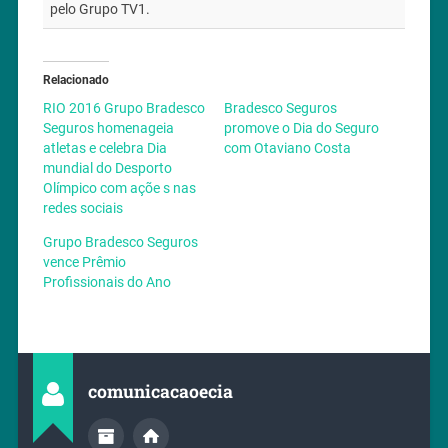
pelo Grupo TV1.
Relacionado
RIO 2016 Grupo Bradesco
Bradesco Seguros
Seguros homenageia
promove o Dia do Seguro
atletas e celebra Dia
com Otaviano Costa
mundial do Desporto
Olímpico com açõe s nas
redes sociais
Grupo Bradesco Seguros
vence Prêmio
Profissionais do Ano
comunicacaoecia