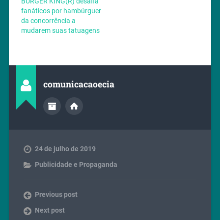
BURGER KING(R) desafia
fanáticos por hambúrguer
da concorrência a
mudarem suas tatuagens
comunicacaoecia
24 de julho de 2019
Publicidade e Propaganda
Previous post
Next post