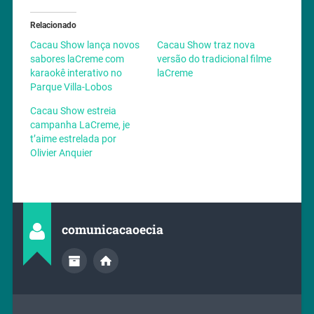
Relacionado
Cacau Show lança novos
Cacau Show traz nova
sabores laCreme com
versão do tradicional filme
karaokê interativo no
laCreme
Parque Villa-Lobos
Cacau Show estreia
campanha LaCreme, je
t’aime estrelada por
Olivier Anquier
comunicacaoecia