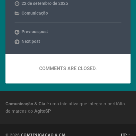
22 de setembro de 2025
Comunicação
Previous post
Next post
COMMENTS ARE CLOSED.
Comunicação & Cia
é uma iniciativa que integra o portfólio
de marcas do
AgitoSP
© 2026
COMUNICAÇÃO & CIA
UP ↑