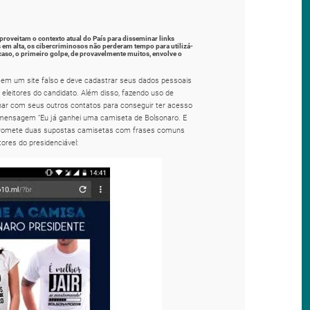
proveitam o contexto atual do País para disseminar links
em alta, os cibercriminosos não perderam tempo para utilizá-
aso, o primeiro golpe, de provavelmente muitos, envolve o
a em um site falso e deve cadastrar seus dados pessoais
eleitores do candidato. Além disso, fazendo uso de
lhar com seus outros contatos para conseguir ter acesso
a mensagem “Eu já ganhei uma camiseta de Bolsonaro. E
 promete duas supostas camisetas com frases comuns
tores do presidenciável: