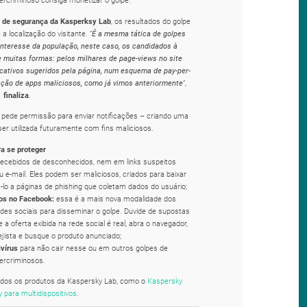
or de segurança da Kasperksy Lab
, os resultados do golpe
localização do visitante. “
É a mesma tática de golpes
 interesse da população, neste caso, os candidados à
e muitas formas: pelos milhares de page-views no site
icativos sugeridos pela página, num esquema de pay-per-
ação de apps maliciosos, como já vimos anteriormente
”,
finaliza
.
do pede permissão para enviar notificações – criando uma
er utilizada futuramente com fins maliciosos.
a se proteger
recebidos de desconhecidos, nem em links suspeitos
u e-mail. Eles podem ser maliciosos, criados para baixar
-lo a páginas de phishing que coletam dados do usuário;
os no Facebook:
essa é a mais nova modalidade dos
des sociais para disseminar o golpe. Duvide de supostas
a oferta exibida na rede social é real, abra o navegador,
ejista e busque o produto anunciado;
vírus
para não cair nesse ou em outros golpes de
bercriminosos.
odos os produtos da Kaspersky Lab, como o
Kaspersky
y para multidispositivos
.