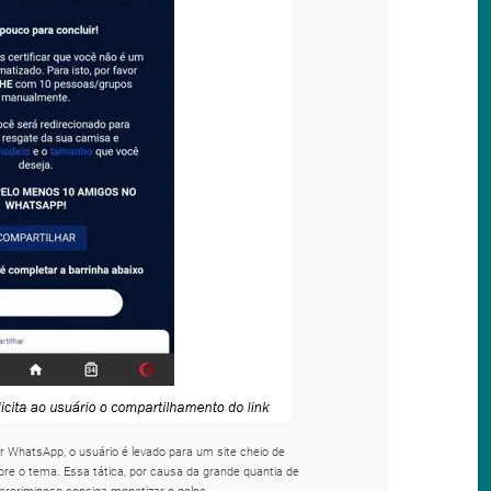
r WhatsApp, o usuário é levado para um site cheio de
e o tema. Essa tática, por causa da grande quantia de
bercriminoso consiga monetizar o golpe.