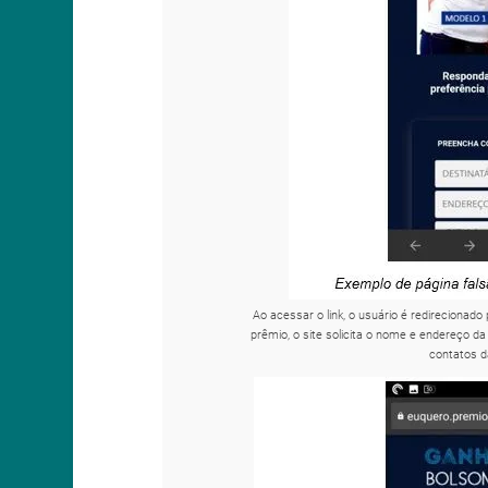
Ao acessar o link, o usuário é redirecionad
prêmio, o site solicita o nome e endereço da 
contatos d