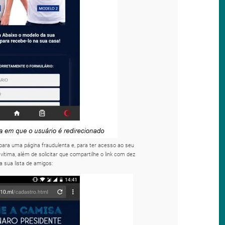
o para uma página fraudulenta e, para ter acesso ao seu
vítima, além de solicitar que compartilhe o link com dez
a sua lista de amigos: