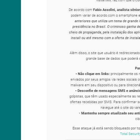
De acordo com
Fabio Assolini, analista sêni
podem variar de acordo com o smartphone e a 
anteriores que utiliza um tema de grande
presidência no Brasil. O criminoso ganha d
cheio de propaganda, pela instalação dos apl
install ou até mesmo com a oferta de instal
Além disso, o site que usuário é redireciona
grande base de dados que poderá s
Par
• Não clique em links:
principalmente os 
enviados por seus amigos via redes sociais o
malware em seu dispositivo ou para direcioná
• Desconfie de mensagens SMS e anúnci
golpistas, que têm usado especialmente as re
ofertas recebidas por SMS. Para confirmar se 
navegue até o site do var
•
Mantenha sempre atualizado seu anti
ci
Esse ataque já está sendo bloqueado por t
Total Securit