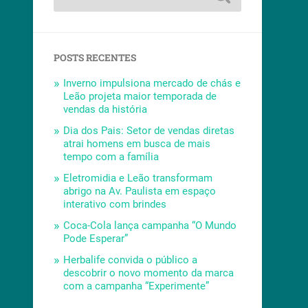
POSTS RECENTES
Inverno impulsiona mercado de chás e
Leão projeta maior temporada de
vendas da história
Dia dos Pais: Setor de vendas diretas
atrai homens em busca de mais
tempo com a família
Eletromidia e Leão transformam
abrigo na Av. Paulista em espaço
interativo com brindes
Coca-Cola lança campanha “O Mundo
Pode Esperar”
Herbalife convida o público a
descobrir o novo momento da marca
com a campanha “Experimente”