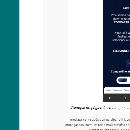
Imediatamente após compartilhar o link po
propagandas, com um texto mais simples sobr
visitantes, faz com que o ci