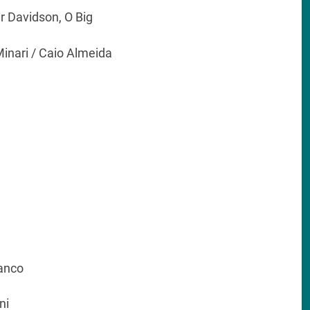
er Davidson, O Big
 Minari / Caio Almeida
ianco
ni