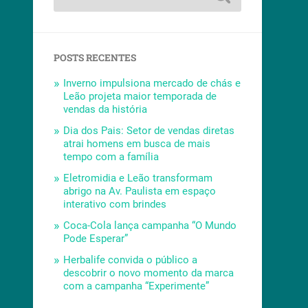
POSTS RECENTES
Inverno impulsiona mercado de chás e
Leão projeta maior temporada de
vendas da história
Dia dos Pais: Setor de vendas diretas
atrai homens em busca de mais
tempo com a família
Eletromidia e Leão transformam
abrigo na Av. Paulista em espaço
interativo com brindes
Coca-Cola lança campanha “O Mundo
Pode Esperar”
Herbalife convida o público a
descobrir o novo momento da marca
com a campanha “Experimente”