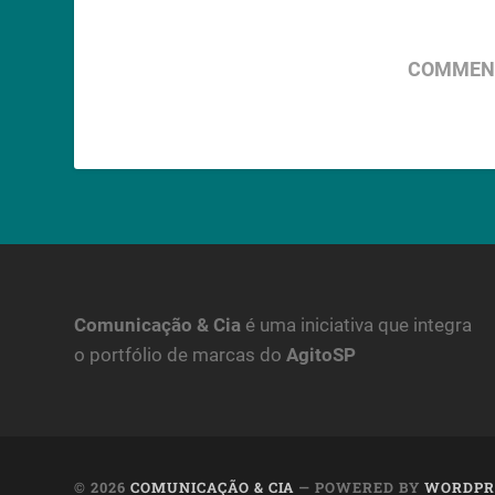
COMMENT
Comunicação & Cia
é uma iniciativa que integra
o portfólio de marcas do
AgitoSP
© 2026
COMUNICAÇÃO & CIA
— POWERED BY
WORDPR