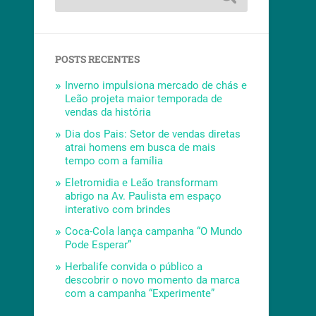
POSTS RECENTES
Inverno impulsiona mercado de chás e
Leão projeta maior temporada de
vendas da história
Dia dos Pais: Setor de vendas diretas
atrai homens em busca de mais
tempo com a família
Eletromidia e Leão transformam
abrigo na Av. Paulista em espaço
interativo com brindes
Coca-Cola lança campanha “O Mundo
Pode Esperar”
Herbalife convida o público a
descobrir o novo momento da marca
com a campanha “Experimente”