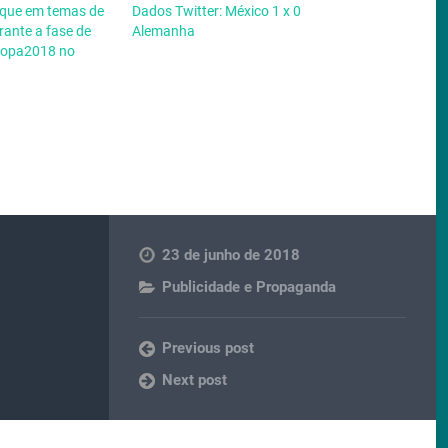
taque em temas de
Dados Twitter: México 1 x 0
rante a fase de
Alemanha
Copa2018 no
23 de junho de 2018
Publicidade e Propaganda
Previous post
Next post