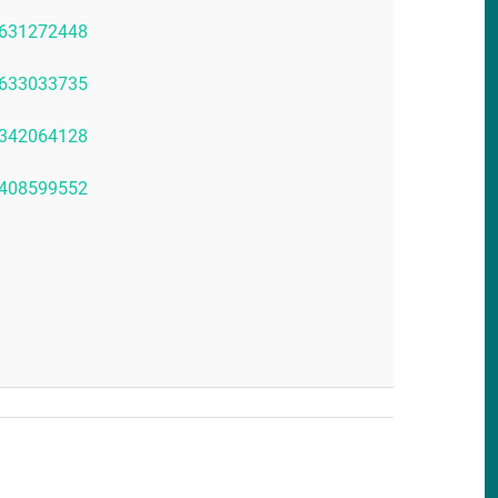
06631272448
78633033735
98342064128
14408599552