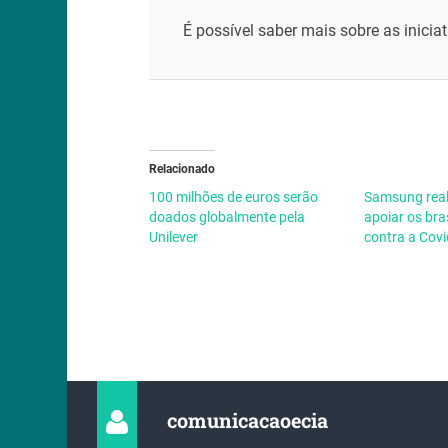
É possível saber mais sobre as inici
Relacionado
100 milhões de euros serão
Samsung real
doados globalmente pela
apoiar os bras
Unilever
contra a Cov
comunicacaoecia