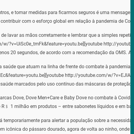
tros, e tomar medidas para ficarmos seguros é uma mensagem 
contribuir com o esforço global em relação à pandemia de Covi
to de lavar as mãos corretamente e lembrar que a simples repe
com/w/?v=UiSc0e_tmFk&feature=youtu.be][youtube http://youtu
menos 20 segundos, de acordo com a recomendação da OMS. Af
a saúde que atuam na linha de frente do combate à pandemia
c&feature=youtu.be][youtube http://youtube.com/w/?v=EJlAE0Q8
a saúde marcados pelo uso contínuo das máscaras de proteção n
rcas Dove, Dove Men+Care e Baby Dove no combate à Covid-19 no
de R﹩ 1 milhão em produtos – entre sabonetes líquidos e em barr
emporariamente para alertar a população sobre a necessidade 
em icônica do pássaro dourado, agora de volta ao ninho, onde fi