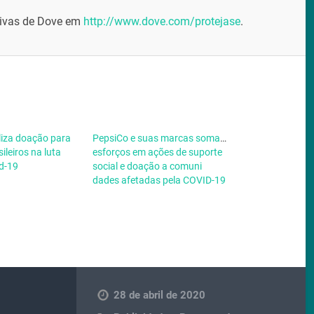
ativas de Dove em
http://www.dove.com/protejase
.
iza doação para
PepsiCo e suas marcas somam
ileiros na luta
esforços em ações de suporte
id-19
social e doação a comuni
dades afetadas pela COVID-19
28 de abril de 2020