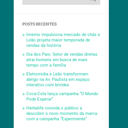
POSTS RECENTES
Inverno impulsiona mercado de chás e
Leão projeta maior temporada de
vendas da história
Dia dos Pais: Setor de vendas diretas
atrai homens em busca de mais
tempo com a família
Eletromidia e Leão transformam
abrigo na Av. Paulista em espaço
interativo com brindes
Coca-Cola lança campanha “O Mundo
Pode Esperar”
Herbalife convida o público a
descobrir o novo momento da marca
com a campanha “Experimente”