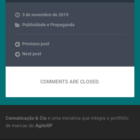
3 de novembro de 2019
Publicidade e Propaganda
Previous post
Next post
COMMENTS ARE CLOSED.
Comunicação & Cia
é uma iniciativa que integra o portfólio
de marcas do
AgitoSP