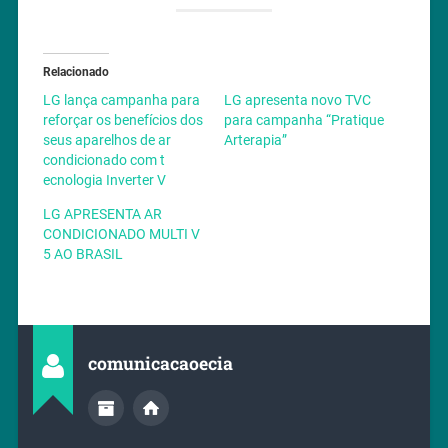
Relacionado
LG lança campanha para
LG apresenta novo TVC
reforçar os benefícios dos
para campanha “Pratique
seus aparelhos de ar
Arterapia”
condicionado com t
ecnologia Inverter V
LG APRESENTA AR
CONDICIONADO MULTI V
5 AO BRASIL
comunicacaoecia