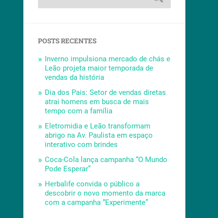
POSTS RECENTES
Inverno impulsiona mercado de chás e
Leão projeta maior temporada de
vendas da história
Dia dos Pais: Setor de vendas diretas
atrai homens em busca de mais
tempo com a família
Eletromidia e Leão transformam
abrigo na Av. Paulista em espaço
interativo com brindes
Coca-Cola lança campanha “O Mundo
Pode Esperar”
Herbalife convida o público a
descobrir o novo momento da marca
com a campanha “Experimente”