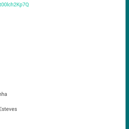
/t00lch2Kp7Q
nha
Esteves