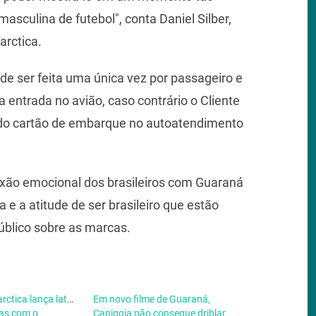
asculina de futebol", conta Daniel Silber,
arctica.
de ser feita uma única vez por passageiro e
 entrada no avião, caso contrário o Cliente
 do cartão de embarque no autoatendimento
nexão emocional dos brasileiros com Guaraná
 e a atitude de ser brasileiro que estão
blico sobre as marcas.
rctica lança latas
Em novo filme de Guaraná,
as com o
Caniggia não consegue driblar