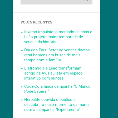
POSTS RECENTES
Inverno impulsiona mercado de chás e
Leão projeta maior temporada de
vendas da história
Dia dos Pais: Setor de vendas diretas
atrai homens em busca de mais
tempo com a família
Eletromidia e Leão transformam
abrigo na Av. Paulista em espaço
interativo com brindes
Coca-Cola lança campanha “O Mundo
Pode Esperar”
Herbalife convida o público a
descobrir o novo momento da marca
com a campanha “Experimente”