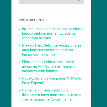
POSTS RECENTES
Inverno impulsiona mercado de chás e
Leão projeta maior temporada de
vendas da história
Dia dos Pais: Setor de vendas diretas
atrai homens em busca de mais
tempo com a família
Eletromidia e Leão transformam
abrigo na Av. Paulista em espaço
interativo com brindes
Coca-Cola lança campanha “O Mundo
Pode Esperar”
Herbalife convida o público a
descobrir o novo momento da marca
com a campanha “Experimente”