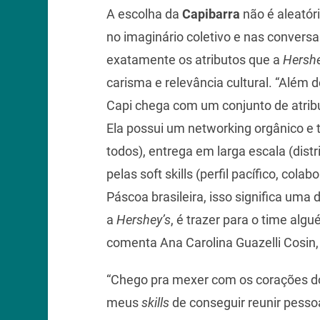
A escolha da
Capibarra
não é aleatór
no imaginário coletivo e nas conversa
exatamente os atributos que a
Hersh
carisma e relevância cultural. “Além de
Capi chega com um conjunto de atribut
Ela possui um networking orgânico e 
todos), entrega em larga escala (dist
pelas soft skills (perfil pacífico, colab
Páscoa brasileira, isso significa uma 
a
Hershey’s
, é trazer para o time al
comenta Ana Carolina Guazelli Cosin
“Chego pra mexer com os corações do
meus
skills
de conseguir reunir pess