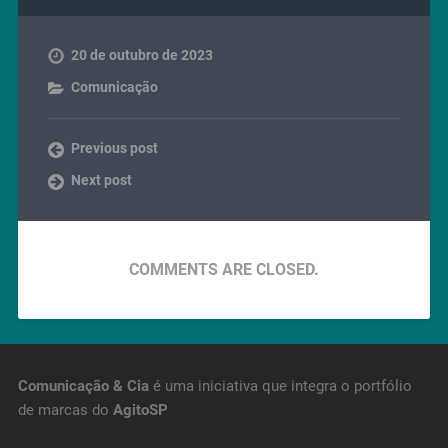
20 de outubro de 2023
Comunicação
Previous post
Next post
COMMENTS ARE CLOSED.
Comunicação & Cia
é uma iniciativa que integra o portfólio
de marcas do
AgitoSP