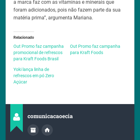
a marca faz com as vitaminas e minerais que
foram adicionados, pois não fazem parte da sua
matéria prima”, argumenta Mariana.
Relacionado
Out Promo faz campanha
Out Promo faz campanha
promocional de refrescos
para Kraft Foods
para Kraft Foods Brasil
Yoki lança linha de
refrescos em pó Zero
Açúcar
comunicacaoecia