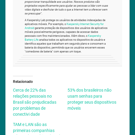
proporcionar tranquilidade aos usuários. Nossos produtos são
projetados especificamente para ajudar as pessoas a lidar com suas
vidas digitais e desfrutar de tudo o que a Internet tem a oferecer sem
se preocupar
”.
A Kaspersky Lab protege os usuários de atividades indesejadas de
aplicativos móveis. Por exemplo, o
Kaspersky Internet Security for
Android
garante proteção de dispositivos dos usuários de aplicativos
móveis possivelmente perigosos, capazes de acessar dados
pessoais com fins mal-intencionados. Além disso, o
Kaspersky
Battery Life
analisa todos os aplicativos no dispositivo do usuário e
identifica aqueles que trabalham em segundo plano e consomem a
bateria do dispositivo, permitindo que os usuários encerrem esses
"comedores de bateria" com apenas um toque.
Relacionado
Cerca de 22% das
53% dos brasileiros não
relações pessoais no
usam senhas para
Brasil são prejudicadas
proteger seus dispositivos
por problemas de
móveis
conectivi dade
TAM e LAN são as
primeiras companhias