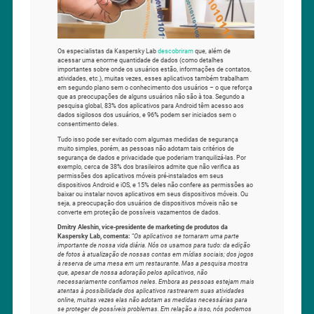
Os especialistas da Kaspersky Lab
descobriram
que, além de
acessar uma enorme quantidade de dados (como detalhes
importantes sobre onde os usuários estão, informações de contatos,
atividades, etc.), muitas vezes, esses aplicativos também trabalham
em segundo plano sem o conhecimento dos usuários – o que reforça
que as preocupações de alguns usuários não são à toa. Segundo a
pesquisa global, 83% dos aplicativos para Android têm acesso aos
dados sigilosos dos usuários, e 96% podem ser iniciados sem o
consentimento deles.
Tudo isso pode ser evitado com algumas medidas de segurança
muito simples, porém, as pessoas não adotam tais critérios de
segurança de dados e privacidade que poderiam tranquilizá-las. Por
exemplo, cerca de 38% dos brasileiros admite que não verifica as
permissões dos aplicativos móveis pré-instalados em seus
dispositivos Android e iOS, e 15% deles não confere as permissões ao
baixar ou instalar novos aplicativos em seus dispositivos móveis. Ou
seja, a preocupação dos usuários de dispositivos móveis não se
converte em proteção de possíveis vazamentos de dados.
Dmitry Aleshin, vice-presidente de marketing de produtos da
Kaspersky Lab, comenta:
“
Os aplicativos se tornaram uma parte
importante de nossa vida diária. Nós os usamos para tudo: da edição
de fotos à atualização de nossas contas em mídias sociais; dos jogos
à reserva de uma mesa em um restaurante. Mas a pesquisa mostra
que, apesar de nossa adoração pelos aplicativos, não
necessariamente confiamos neles. Embora as pessoas estejam mais
atentas à possibilidade dos aplicativos rastrearem suas atividades
online, muitas vezes elas não adotam as medidas necessárias para
se proteger de possíveis problemas. Em relação a isso, nós podemos