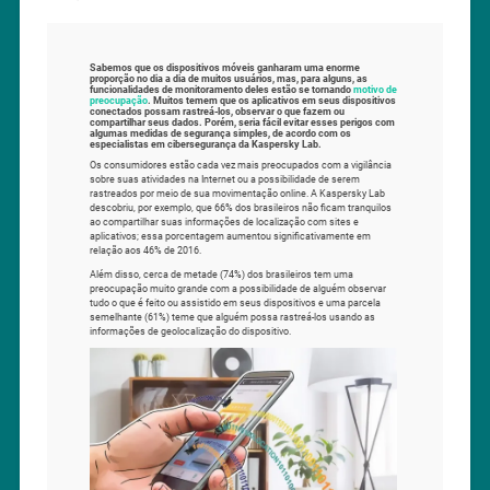
Sabemos que os dispositivos móveis ganharam uma enorme
proporção no dia a dia de muitos usuários, mas, para alguns, as
funcionalidades de monitoramento deles estão se tornando
motivo de
preocupação
. Muitos temem que os aplicativos em seus dispositivos
conectados possam rastreá-los, observar o que fazem ou
compartilhar seus dados. Porém, seria fácil evitar esses perigos com
algumas medidas de segurança simples, de acordo com os
especialistas em cibersegurança da Kaspersky Lab.
Os consumidores estão cada vez mais preocupados com a vigilância
sobre suas atividades na Internet ou a possibilidade de serem
rastreados por meio de sua movimentação online. A Kaspersky Lab
descobriu, por exemplo, que 66% dos brasileiros não ficam tranquilos
ao compartilhar suas informações de localização com sites e
aplicativos; essa porcentagem aumentou significativamente em
relação aos 46% de 2016.
Além disso, cerca de metade (74%) dos brasileiros tem uma
preocupação muito grande com a possibilidade de alguém observar
tudo o que é feito ou assistido em seus dispositivos e uma parcela
semelhante (61%) teme que alguém possa rastreá-los usando as
informações de geolocalização do dispositivo.