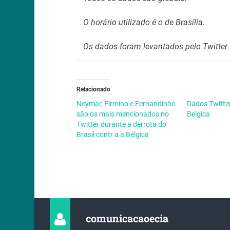
O horário utilizado é o de Brasília.
Os dados foram levantados pelo Twitter
Relacionado
Neymar, Firmino e Fernandinho
Dados Twitter
são os mais mencionados no
Belgica
Twitter durante a derrota do
Brasil contr a a Bélgica
comunicacaoecia