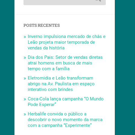
POSTS RECENTES
Inverno impulsiona mercado de chás e
Leão projeta maior temporada de
vendas da história
Dia dos Pais: Setor de vendas diretas
atrai homens em busca de mais
tempo com a família
Eletromidia e Leão transformam
abrigo na Av. Paulista em espaço
interativo com brindes
Coca-Cola lança campanha “O Mundo
Pode Esperar”
Herbalife convida o público a
descobrir o novo momento da marca
com a campanha “Experimente”