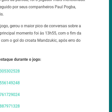
 seguido por seus companheiros Paul Pogba,
is.
jogo, gerou o maior pico de conversas sobre a
 principal momento foi às 13h55, com o fim da
8, com o gol do croata Mandzukic, após erro do
staque durante o jogo:
98305302528
51556149248
20761729024
81887971328