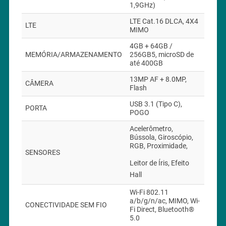
1,9GHz)
LTE Cat.16 DLCA, 4X4
LTE
MIMO
4GB + 64GB /
MEMÓRIA/ARMAZENAMENTO
256GB5, microSD de
até 400GB
13MP AF + 8.0MP,
CÂMERA
Flash
USB 3.1 (Tipo C),
PORTA
POGO
Acelerômetro,
Bússola, Giroscópio,
RGB, Proximidade,
SENSORES
Leitor de Íris, Efeito
Hall
Wi-Fi 802.11
a/b/g/n/ac, MIMO, Wi-
CONECTIVIDADE SEM FIO
Fi Direct, Bluetooth®
5.0