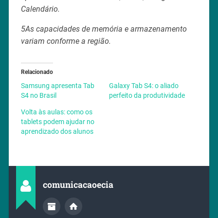
Calendário.
5As capacidades de memória e armazenamento
variam conforme a região.
Relacionado
Samsung apresenta Tab
Galaxy Tab S4: o aliado
S4 no Brasil
perfeito da produtividade
Volta às aulas: como os
tablets podem ajudar no
aprendizado dos alunos
comunicacaoecia