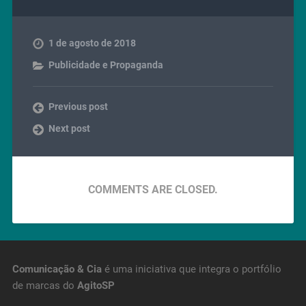
1 de agosto de 2018
Publicidade e Propaganda
Previous post
Next post
COMMENTS ARE CLOSED.
Comunicação & Cia
é uma iniciativa que integra o portfólio
de marcas do
AgitoSP