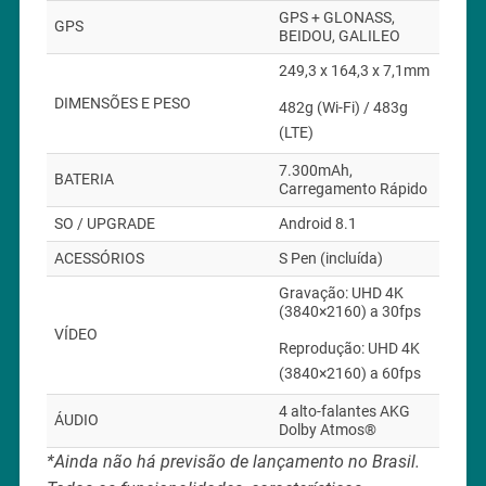
GPS + GLONASS,
GPS
BEIDOU, GALILEO
249,3 x 164,3 x 7,1mm
DIMENSÕES E PESO
482g (Wi-Fi) / 483g
(LTE)
7.300mAh,
BATERIA
Carregamento Rápido
SO / UPGRADE
Android 8.1
ACESSÓRIOS
S Pen (incluída)
Gravação: UHD 4K
(3840×2160) a 30fps
VÍDEO
Reprodução: UHD 4K
(3840×2160) a 60fps
4 alto-falantes AKG
ÁUDIO
Dolby Atmos®
*Ainda não há previsão de lançamento no Brasil.