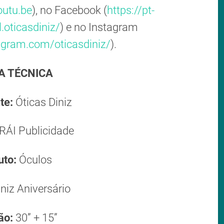
outu.be
), no Facebook (
https://pt-
.oticasdiniz/
) e no Instagram
agram.com/oticasdiniz/
).
A TÉCNICA
te:
Óticas Diniz
RÁI Publicidade
uto:
Óculos
iniz Aniversário
ão:
30” + 15”