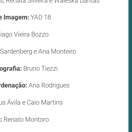
, Renata Silveira e Waleska Dantas
de Imagem:
YAD 18
iago Vieira Bozzo
 Sardenberg e Ana Monteiro
ografia:
Bruno Tiezzi
ordenação:
Ana Rodrigues
s Ávila e Caio Martins
:
Renato Montoro