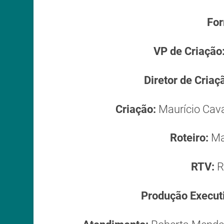
For
VP de Criação
Diretor de Criaç
Criação:
Maurício Cava
Roteiro:
Mau
RTV:
R
Produção Execut