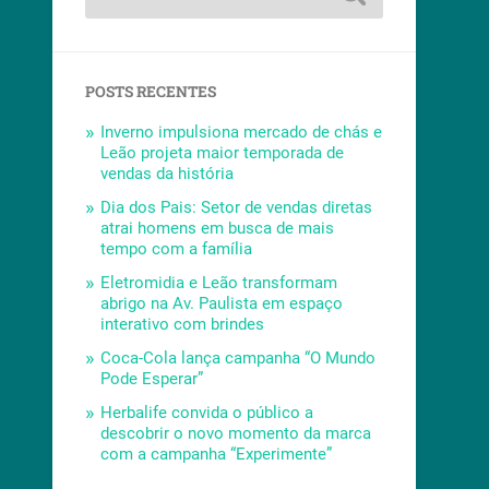
POSTS RECENTES
Inverno impulsiona mercado de chás e
Leão projeta maior temporada de
vendas da história
Dia dos Pais: Setor de vendas diretas
atrai homens em busca de mais
tempo com a família
Eletromidia e Leão transformam
abrigo na Av. Paulista em espaço
interativo com brindes
Coca-Cola lança campanha “O Mundo
Pode Esperar”
Herbalife convida o público a
descobrir o novo momento da marca
com a campanha “Experimente”