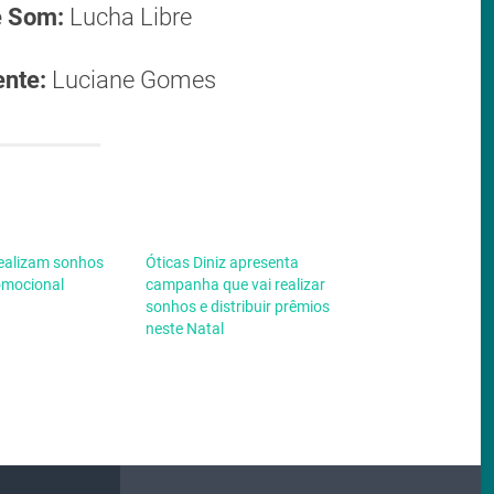
e Som:
Lucha Libre
ente:
Luciane Gomes
realizam sonhos
Óticas Diniz apresenta
omocional
campanha que vai realizar
sonhos e distribuir prêmios
neste Natal