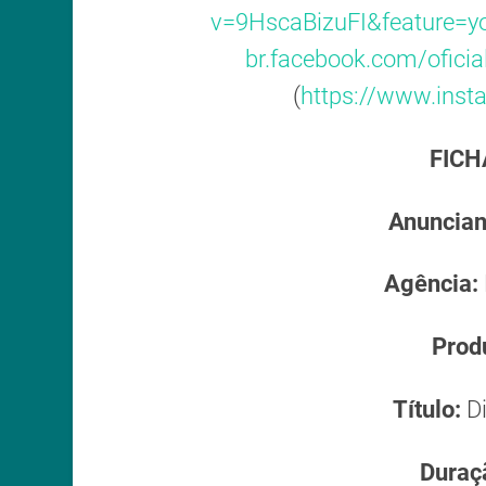
v=9HscaBizuFI&feature=y
br.facebook.com/oficial
(
https://www.inst
FICH
Anuncian
Agência:
Prod
Título:
D
Duraç