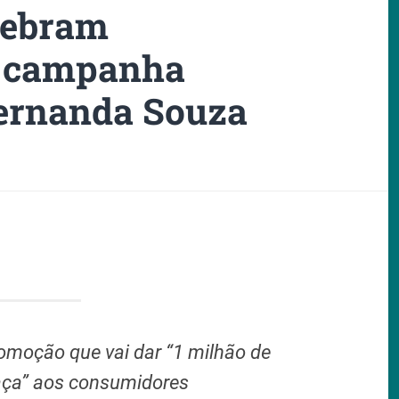
elebram
m campanha
Fernanda Souza
omoção que vai dar “1 milhão de
aça” aos consumidores