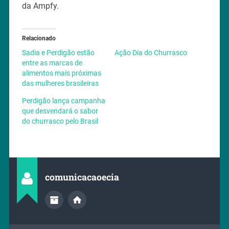
da Ampfy.
Relacionado
Sadia e Perdigão estão
Ação Dia do Churrasco
entre as marcas de
alimentos mais próximas
das mulheres brasileiras
Perdigão lança campanha
que desvendará o sabor
do churrasco pelo Brasil
comunicacaoecia