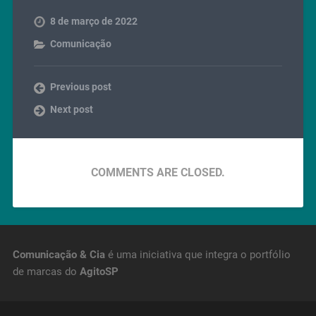
8 de março de 2022
Comunicação
Previous post
Next post
COMMENTS ARE CLOSED.
Comunicação & Cia
é uma iniciativa que integra o portfólio
de marcas do
AgitoSP