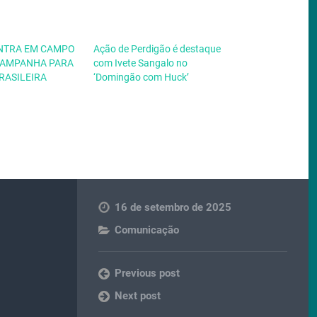
NTRA EM CAMPO
Ação de Perdigão é destaque
CAMPANHA PARA
com Ivete Sangalo no
RASILEIRA
‘Domingão com Huck’
16 de setembro de 2025
Comunicação
Previous post
Next post