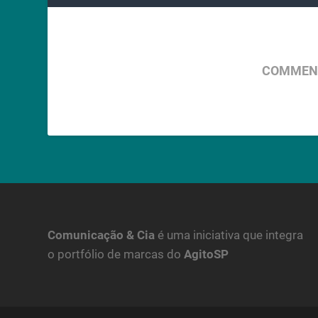
COMMENT
Comunicação & Cia
é uma iniciativa que integra
o portfólio de marcas do
AgitoSP