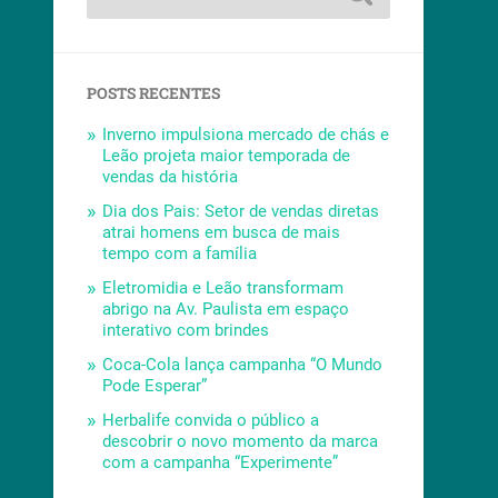
POSTS RECENTES
Inverno impulsiona mercado de chás e
Leão projeta maior temporada de
vendas da história
Dia dos Pais: Setor de vendas diretas
atrai homens em busca de mais
tempo com a família
Eletromidia e Leão transformam
abrigo na Av. Paulista em espaço
interativo com brindes
Coca-Cola lança campanha “O Mundo
Pode Esperar”
Herbalife convida o público a
descobrir o novo momento da marca
com a campanha “Experimente”