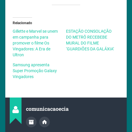
Relacionado
Gillette e Marvel se unem
ESTAÇÃO CONSOLAÇÃO
em campanha para
DO METRÔ RECEBEBE
promover o filme Os
MURAL DO FILME
Vingadores: A Era de
‘GUARDIÕES DA GALÁXIA’
Ultron
Samsung apresenta
Super Promoção Galaxy
Vingadores
comunicacaoecia