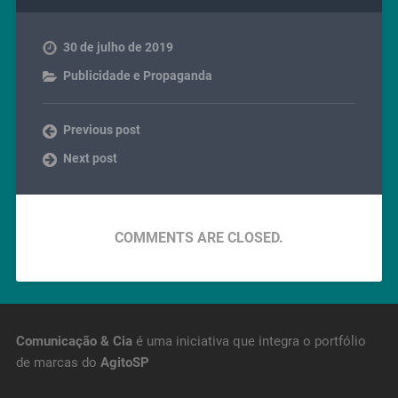
30 de julho de 2019
Publicidade e Propaganda
Previous post
Next post
COMMENTS ARE CLOSED.
Comunicação & Cia
é uma iniciativa que integra o portfólio
de marcas do
AgitoSP