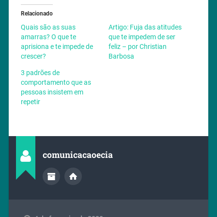
Relacionado
Quais são as suas
Artigo: Fuja das atitudes
amarras? O que te
que te impedem de ser
aprisiona e te impede de
feliz – por Christian
crescer?
Barbosa
3 padrões de
comportamento que as
pessoas insistem em
repetir
comunicacaoecia