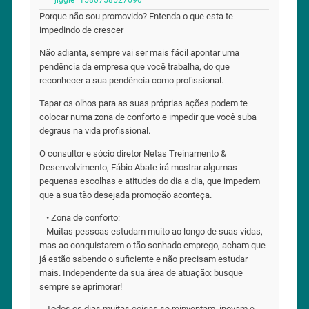
Porque não sou promovido? Entenda o que esta te
impedindo de crescer
Não adianta, sempre vai ser mais fácil apontar uma
pendência da empresa que você trabalha, do que
reconhecer a sua pendência como profissional. ⠀
Tapar os olhos para as suas próprias ações podem te
colocar numa zona de conforto e impedir que você suba
degraus na vida profissional.⠀ ⠀
O consultor e sócio diretor Netas Treinamento &
Desenvolvimento, Fábio Abate irá mostrar algumas
pequenas escolhas e atitudes do dia a dia, que impedem
que a sua tão desejada promoção aconteça.⠀
⠀• Zona de conforto:⠀
⠀Muitas pessoas estudam muito ao longo de suas vidas,
mas ao conquistarem o tão sonhado emprego, acham que
já estão sabendo o suficiente e não precisam estudar
mais. Independente da sua área de atuação: busque
sempre se aprimorar!⠀
⠀Todos os dias muitas coisas se reinventam, inovam e