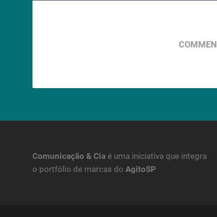
COMMENT
Comunicação & Cia
é uma iniciativa que integra
o portfólio de marcas do
AgitoSP