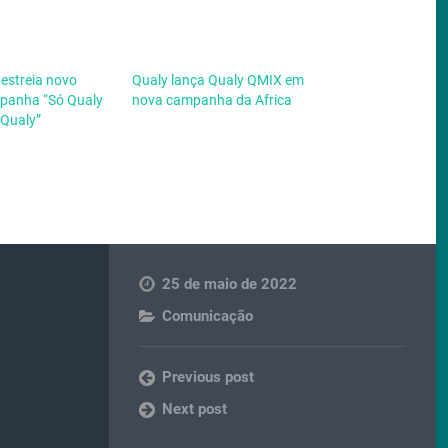
 estreia novo
Qualy lança Qualy QMIX em
panha “Só Qualy
nova campanha da Africa
 Qualy”
25 de maio de 2022
Comunicação
Previous post
Next post