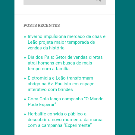
POSTS RECENTES
Inverno impulsiona mercado de chás e
Leão projeta maior temporada de
vendas da história
Dia dos Pais: Setor de vendas diretas
atrai homens em busca de mais
tempo com a família
Eletromidia e Leão transformam
abrigo na Av. Paulista em espaço
interativo com brindes
Coca-Cola lança campanha “O Mundo
Pode Esperar”
Herbalife convida o público a
descobrir o novo momento da marca
com a campanha “Experimente”