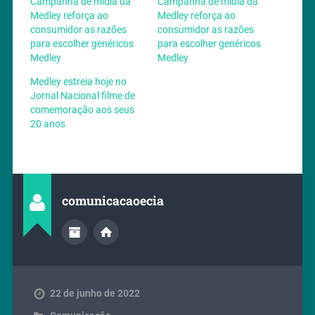
Campanha de mídia da
Campanha de mídia da
Medley reforça ao
Medley reforça ao
consumidor as razões
consumidor as razões
para escolher genéricos
para escolher genéricos
Medley
Medley
Medley estreia hoje no
Jornal Nacional filme de
comemoração aos seus
20 anos
comunicacaoecia
22 de junho de 2022