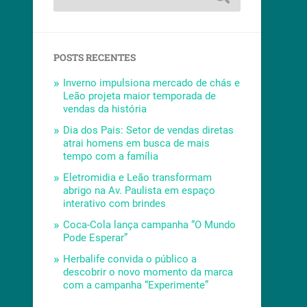
POSTS RECENTES
Inverno impulsiona mercado de chás e
Leão projeta maior temporada de
vendas da história
Dia dos Pais: Setor de vendas diretas
atrai homens em busca de mais
tempo com a família
Eletromidia e Leão transformam
abrigo na Av. Paulista em espaço
interativo com brindes
Coca-Cola lança campanha “O Mundo
Pode Esperar”
Herbalife convida o público a
descobrir o novo momento da marca
com a campanha “Experimente”