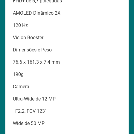
FHD+ de 6,7 polegadas
AMOLED Dinâmico 2X
120 Hz
Vision Booster
Dimensões e Peso
76.6 x 161.3 x 7.4 mm
190g
Câmera
Ultra-Wide de 12 MP
· F2.2, FOV 123˚
Wide de 50 MP