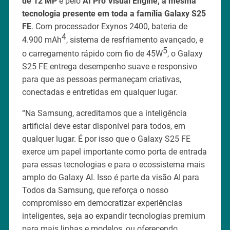
de 12 MP
e pelo
AI Pro Visual Engine,
a mesma
tecnologia presente em toda a família Galaxy S25
FE
. Com processador Exynos 2400, bateria de
4
4.900 mAh
, sistema de resfriamento avançado, e
5
o carregamento rápido com fio de 45W
, o Galaxy
S25 FE entrega desempenho suave e responsivo
para que as pessoas permaneçam criativas,
conectadas e entretidas em qualquer lugar.
“Na Samsung, acreditamos que a inteligência
artificial deve estar disponível para todos, em
qualquer lugar. É por isso que o Galaxy S25 FE
exerce um papel importante como porta de entrada
para essas tecnologias e para o ecossistema mais
amplo do Galaxy AI. Isso é parte da visão AI para
Todos da Samsung, que reforça o nosso
compromisso em democratizar experiências
inteligentes, seja ao expandir tecnologias premium
para mais linhas e modelos, ou oferecendo