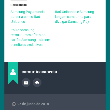
Relacionado
Samsung Pay anuncia
Itaú Unibanco e Samsung
parceria com o Itaú
lançam campanha para
Unibanco
divulgar Samsung Pay
Itaú e Samsung
reestruturam oferta do
cartão Samsung Itaú com
benefícios exclusivos
comunicacaoecia
25 de junho de 2018