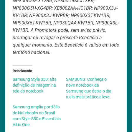
NP800G5M-XT2BR; NP800G5M-XT3BR;
NP800G5H-XG4BR; XE800ZAA-HC1BR; NP900X3J-
KV1BR; NP900X3J-KWPBR; NP900X3T-KW1BR;
NP900X5T-KW1BR; NP930QAA-KW1BR; NP900X3L-
KW1BR. A Promotora pode, sem aviso prévio,
prorrogar ou revogar o presente Benefício a
qualquer momento. Este Benefício é valido em todo
território nacional.
Relacionado
Samsung Style S50: alta
SAMSUNG: Conheça o
definição de imagem na
novo notebook da
tela do notebook
Samsung que deixa o dia
a dia mais prático e leve
Samsung amplia portfólio
de Notebooks no Brasil
com Style S50 e Essentials
All in One