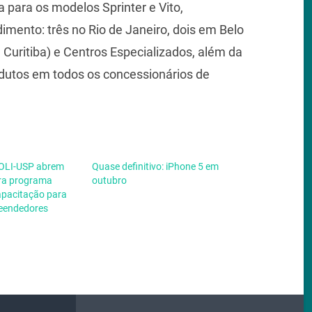
 para os modelos Sprinter e Vito,
mento: três no Rio de Janeiro, dois em Belo
uritiba) e Centros Especializados, além da
odutos em todos os concessionários de
OLI-USP abrem
Quase definitivo: iPhone 5 em
ara programa
outubro
apacitação para
eendedores