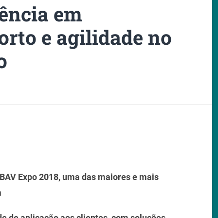
rência em
orto e agilidade no
o
 ABAV Expo 2018, uma das maiores e mais
a
de de aplicação aos clientes, com soluções