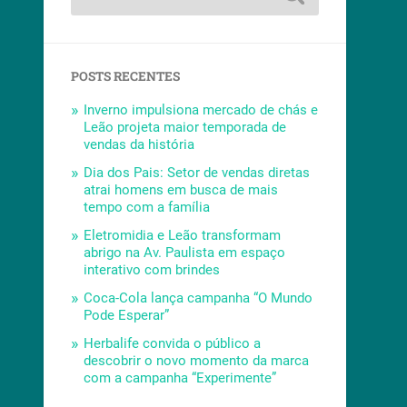
POSTS RECENTES
Inverno impulsiona mercado de chás e
Leão projeta maior temporada de
vendas da história
Dia dos Pais: Setor de vendas diretas
atrai homens em busca de mais
tempo com a família
Eletromidia e Leão transformam
abrigo na Av. Paulista em espaço
interativo com brindes
Coca-Cola lança campanha “O Mundo
Pode Esperar”
Herbalife convida o público a
descobrir o novo momento da marca
com a campanha “Experimente”