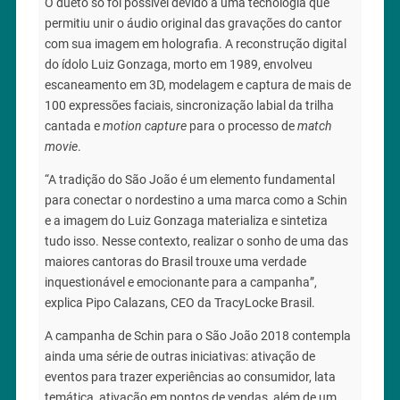
O dueto só foi possível devido a uma tecnologia que
permitiu unir o áudio original das gravações do cantor
com sua imagem em holografia. A reconstrução digital
do ídolo Luiz Gonzaga, morto em 1989, envolveu
escaneamento em 3D, modelagem e captura de mais de
100 expressões faciais, sincronização labial da trilha
cantada e
motion capture
para o processo de
match
movie
.
“A tradição do São João é um elemento fundamental
para conectar o nordestino a uma marca como a Schin
e a imagem do Luiz Gonzaga materializa e sintetiza
tudo isso. Nesse contexto, realizar o sonho de uma das
maiores cantoras do Brasil trouxe uma verdade
inquestionável e emocionante para a campanha”,
explica Pipo Calazans, CEO da TracyLocke Brasil.
A campanha de Schin para o São João 2018 contempla
ainda uma série de outras iniciativas: ativação de
eventos para trazer experiências ao consumidor, lata
temática, ativação em pontos de vendas, além de um