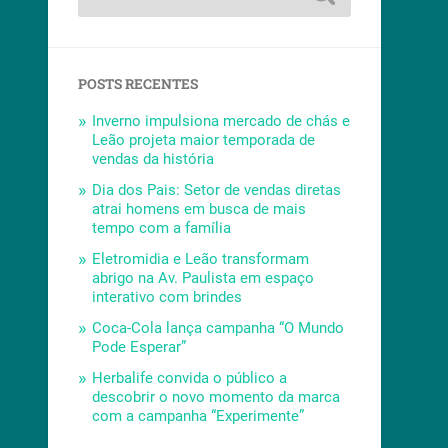
POSTS RECENTES
Inverno impulsiona mercado de chás e
Leão projeta maior temporada de
vendas da história
Dia dos Pais: Setor de vendas diretas
atrai homens em busca de mais
tempo com a família
Eletromidia e Leão transformam
abrigo na Av. Paulista em espaço
interativo com brindes
Coca-Cola lança campanha “O Mundo
Pode Esperar”
Herbalife convida o público a
descobrir o novo momento da marca
com a campanha “Experimente”