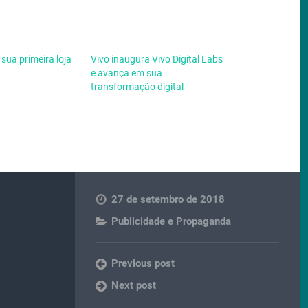
sua primeira loja
Vivo inaugura Vivo Digital Labs
e avança em sua
transformação digital
27 de setembro de 2018
Publicidade e Propaganda
Previous post
Next post