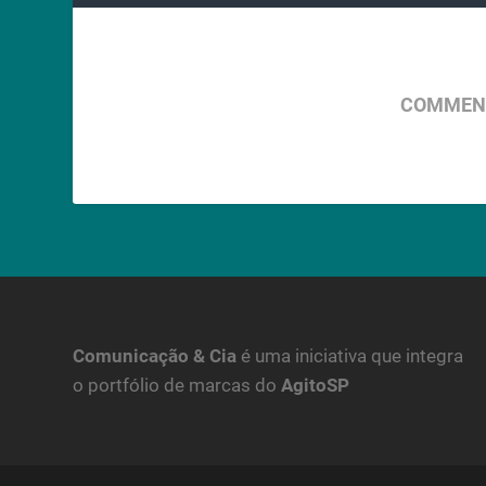
COMMENT
Comunicação & Cia
é uma iniciativa que integra
o portfólio de marcas do
AgitoSP