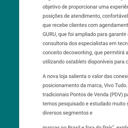
objetivo de proporcionar uma experiê
posições de atendimento, confortáv
que recebe clientes com agendament
GURU, que foi ampliado para garantir
consultoria dos especialistas em tecno
conceito de
coworking
, que permitirá 
utilizando os
tablets
disponíveis para c
A nova loja salienta o valor das cone
posicionamento da marca, Vivo Tudo
tradicionais Pontos de Venda (PDV) pa
temos pesquisado e estudado muito s
diversos segmentos e
marcas no Brasil e fora do País”, expl