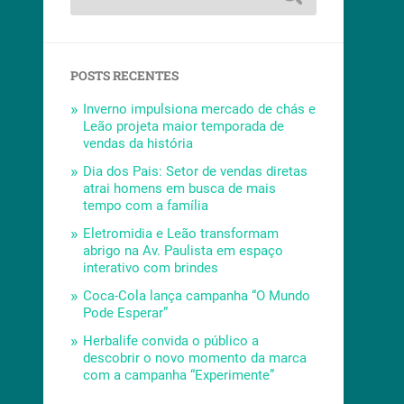
POSTS RECENTES
Inverno impulsiona mercado de chás e
Leão projeta maior temporada de
vendas da história
Dia dos Pais: Setor de vendas diretas
atrai homens em busca de mais
tempo com a família
Eletromidia e Leão transformam
abrigo na Av. Paulista em espaço
interativo com brindes
Coca-Cola lança campanha “O Mundo
Pode Esperar”
Herbalife convida o público a
descobrir o novo momento da marca
com a campanha “Experimente”